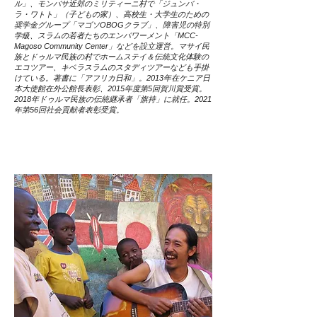
ル」、モンバサ近郊のミリティーニ村で「ジュンバ・
ラ・ワトト」（子どもの家）、高校生・大学生のための
奨学金グループ「マゴソOBOGクラブ」、障害児の特別
学級、スラムの若者たちのエンパワーメント「MCC-
Magoso Community Center」などを設立運営。マサイ民
族とドゥルマ民族の村でホームステイ＆伝統文化体験の
エコツアー、キベラスラムのスタディツアーなども手掛
けている。著書に「アフリカ日和」。2013年在ケニア日
本大使館在外公館長表彰、2015年度第5回賀川賞受賞。
2018年ドゥルマ民族の伝統継承者「旗持」に就任。2021
年第56回社会貢献者表彰受賞。