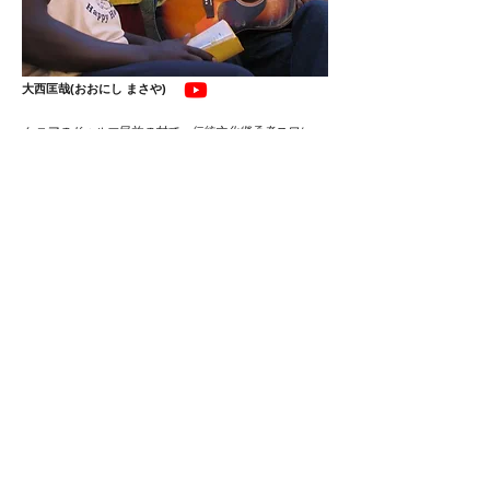
大西匡哉(おおにし まさや)
ケニアのドゥルマ民族の村で、伝統文化継承者スワレ・
マテラ・マサイ氏に師事し、8年間に渡るケニア音楽修
行を終え2013年帰国。ドゥルマ民族の伝統打楽器「ンゴ
マ・ンネ」に独自の楽器を加えたセットや、アフリカン
スタイルを取り入れたアコースティックギターなどで、
オリジナリティ溢れるライブを展開している。
2014年、ソロアルバム『Tuvute Pamela~みんなで引っ張
ろう！』をリリース。2016年、ブルキナファソ出身のミ
ュージシャン、Benoit Millogo氏、山北紀彦氏とともに、
BALANGOMA結成。2017年、『Yiriba~大きな樹』をリリ
ース。2018年、ドゥルマ民族の伝統音楽センゲーニャの
継承者・14名の旗持の1人として正式に就任。Sengenya
Japan代表。
​案 内