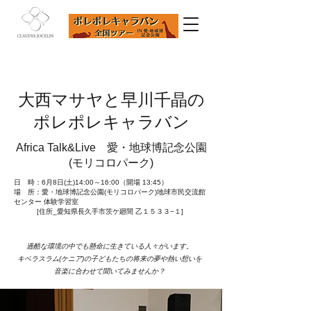
大西マサヤと早川千晶の
ポレポレキャラバン
Africa Talk&Live 愛・地球博記念公園
(モリコロパーク)
日 時：6月8日(土)14:00～16:00（開場 13:45）
場 所：愛・地球博記念公園(モリコロパーク)地球市民交流館
センター 体験学習室
[住所_愛知県長久手市茨ケ廻間 乙１５３３−１]
過酷な環境の中でも懸命に生きている人々がいます。
キベラスラム(ケニア)の子どもたちの将来の夢や熱い想いを
音楽に合わせて聞いてみませんか？