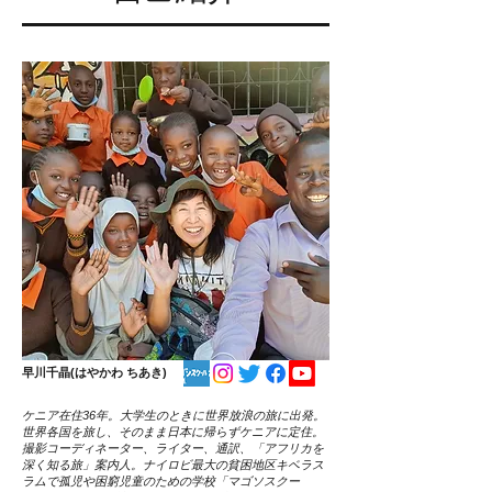
早川千晶(はやかわ ちあき)
ケニア在住36年。大学生のときに世界放浪の旅に出発。
世界各国を旅し、そのまま日本に帰らずケニアに定住。
撮影コーディネーター、ライター、通訳、「アフリカを
深く知る旅」案内人。ナイロビ最大の貧困地区キベラス
ラムで孤児や困窮児童のための学校「マゴソスクー